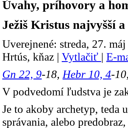
Úvahy, príhovory a hom
Ježiš Kristus najvyšší 
Uverejnené: streda, 27. máj
Hrtús, kňaz
|
Vytlačiť
|
E-m
Gn 22, 9
-18,
Hebr 10, 4
-10
V podvedomí ľudstva je za
Je to akoby archetyp, teda 
správania, alebo predobraz,