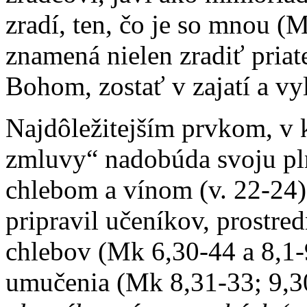
zradí, ten, čo je so mnou (M
znamená nielen zradiť priate
Bohom, zostať v zajatí a vy
Najdôležitejším prvkom, v
zmluvy“ nadobúda svoju plno
chlebom a vínom (v. 22-24).
pripravil učeníkov, prostr
chlebov (Mk 6,30-44 a 8,1-9
umučenia (Mk 8,31-33; 9,30