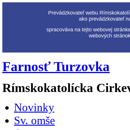
Prevádzkovateľ webu Rímskokatolíc
ako prevádzkovateľ n
spracováva na tejto webovej stránk
webových stránok,
Farnosť Turzovka
Rímskokatolícka Cirke
Novinky
Sv. omše