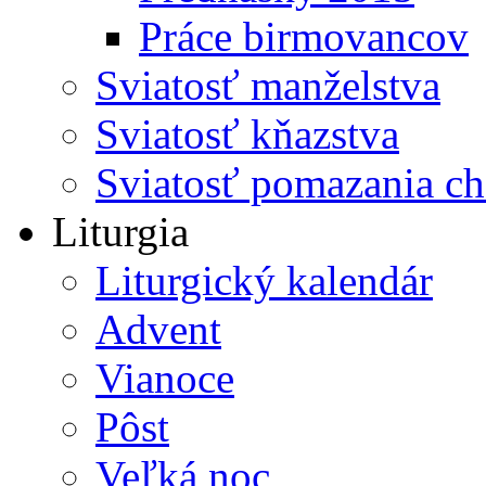
Práce birmovancov
Sviatosť manželstva
Sviatosť kňazstva
Sviatosť pomazania c
Liturgia
Liturgický kalendár
Advent
Vianoce
Pôst
Veľká noc