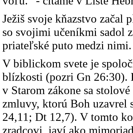
vôľu.“
-
čítame v Liste Heb
Ježiš svoje kňazstvo začal p
so svojimi učeníkmi sadol z
priateľské puto medzi nimi.
V biblickom svete je spoloč
blízkosti (pozri Gn 26:30)
v Starom zákone sa stolové
zmluvy, ktorú Boh uzavrel 
24,11; Dt 12,7). V tomto kon
zradcovi, javí ako mimoria