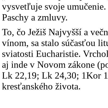
vysvetľuje svoje umučenie. 
Paschy a zmluvy.
To, čo Ježiš Najvyšší a več
vínom, sa stalo súčasťou li
sviatosti Eucharistie. Vrch
aj inde v Novom zákone (po
Lk 22,19; Lk 24,30; 1Kor 
kresťanského života.