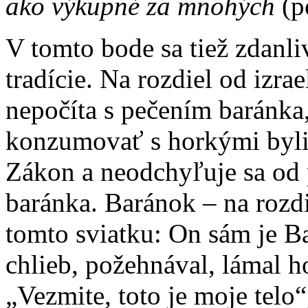
ako výkupné za mnohých
(p
V tomto bode sa tiež zdanl
tradície. Na rozdiel od izra
nepočíta s pečením baránka
konzumovať s horkými byli
Zákon a neodchyľuje sa od 
baránka. Baránok – na rozdi
tomto sviatku: On sám je B
chlieb, požehnával, lámal 
„Vezmite, toto je moje telo