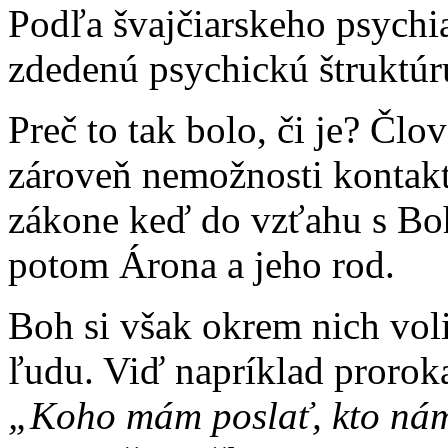
Podľa švajčiarskeho psychia
zdedenú psychickú štruktúr
Preč to tak bolo, či je? Čl
zároveň nemožnosti kontak
zákone keď do vzťahu s Bo
potom Árona a jeho rod.
Boh si však okrem nich voli
ľudu. Viď napríklad prorok
„Koho mám poslať, kto nám