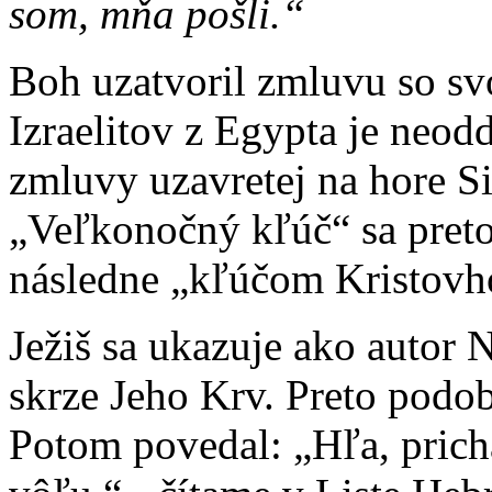
som, mňa pošli.“
Boh uzatvoril zmluvu so s
Izraelitov z Egypta je neod
zmluvy uzavretej na hore Si
„Veľkonočný kľúč“ sa preto
následne „kľúčom Kristovh
Ježiš sa ukazuje ako autor 
skrze Jeho Krv. Preto podob
Potom povedal: „Hľa, prich