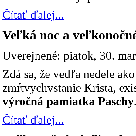
Čítať ďalej...
Veľká noc a veľkonočn
Uverejnené: piatok, 30. ma
Zdá sa, že vedľa nedele ak
zmŕtvychvstanie Krista, exi
výročná pamiatka Paschy
Čítať ďalej...