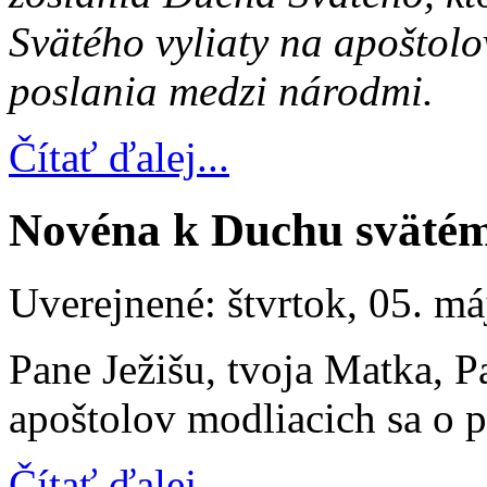
Svätého vyliaty na apoštolov
poslania medzi národmi.
Čítať ďalej...
Novéna k Duchu sväté
Uverejnené: štvrtok, 05. má
Pane Ježišu, tvoja Matka, P
apoštolov modliacich sa o 
Čítať ďalej...