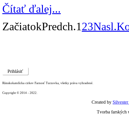
Čítať ďalej...
Začiatok
Predch.
1
2
3
Nasl.
Ko
Prihlásiť
Rímskokatolícka cirkev Farnosť Turzovka, všetky práva vyhradené.
Copyright © 2014 - 2022.
Created by
Silvester
Tvorba farských 