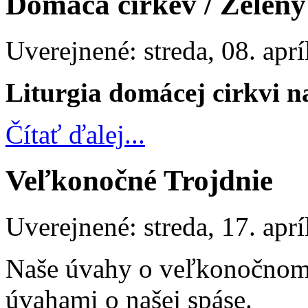
Domáca cirkev / Zelený
Uverejnené: streda, 08. apr
Liturgia domácej cirkvi n
Čítať ďalej...
Veľkonočné Trojdnie
Uverejnené: streda, 17. apr
Naše úvahy o veľkonočnom t
úvahami o našej spáse.