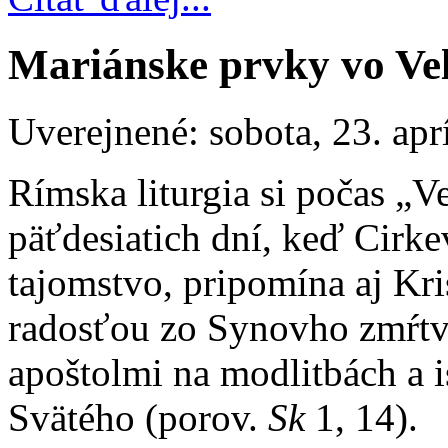
Mariánske prvky vo V
Uverejnené: sobota, 23. apr
Rímska liturgia si počas „Ve
päťdesiatich dní, keď Cirke
tajomstvo, pripomína aj Kr
radosťou zo Synovho zmŕtvy
apoštolmi na modlitbách a 
Svätého (porov.
Sk
1, 14).