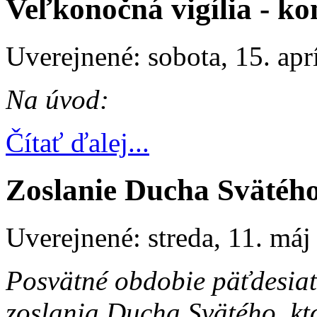
Veľkonočná vigília - k
Uverejnené: sobota, 15. apr
Na úvod:
Čítať ďalej...
Zoslanie Ducha Svätéh
Uverejnené: streda, 11. máj
Posvätné obdobie päťdesiat
zoslania Ducha Svätého, k