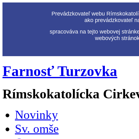
Prevádzkovateľ webu Rímskokatolíc
ako prevádzkovateľ n
spracováva na tejto webovej stránk
webových stránok,
Farnosť Turzovka
Rímskokatolícka Cirke
Novinky
Sv. omše