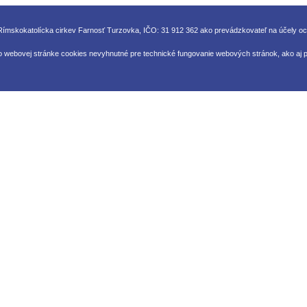
ímskokatolícka cirkev Farnosť Turzovka, IČO: 31 912 362 ako prevádzkovateľ na účely o
o webovej stránke cookies nevyhnutné pre technické fungovanie webových stránok, ako aj pr