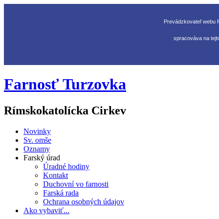
Prevádzkovateľ webu R
spracováva na tejt
Farnosť Turzovka
Rímskokatolícka Cirkev
Novinky
Sv. omše
Oznamy
Farský úrad
Úradné hodiny
Kontakt
Duchovní vo farnosti
Farská rada
Ochrana osobných údajov
Ako vybaviť...