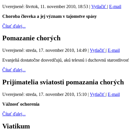
Uverejnené: štvrtok, 11. november 2010, 18:53
|
Vytlačiť
|
E-mail
Choroba človeka a jej význam v tajomstve spásy
Čítať ďalej...
Pomazanie chorých
Uverejnené: streda, 17. november 2010, 14:49
|
Vytlačiť
|
E-mail
Evanjeliá dostatočne dosvedčujú, akú telesnú i duchovnú starostlivos
Čítať ďalej...
Prijímatelia sviatosti pomazania chorých
Uverejnené: streda, 17. november 2010, 15:10
|
Vytlačiť
|
E-mail
Vážnosť ochorenia
Čítať ďalej...
Viatikum