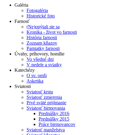
Galéria
Fotogaléria
Historické foto
Farnosť
(Ne)opýtali ste sa
Kronika - život vo farnosti
História farnosti
Zoznam kňazov
Pamiatky farnosti
Úvahy, príhovory, homílie
Vo všedné dni
V nedele a sviatky
Katechézy
O sv. omši
Asketika
Sviatosti
Sviatosť krstu
Sviatosť zmierenia
Prvé sväté prijímanie
Sviatosť birmovania
Prednášky 2016
Prednášky 2015
Práce birmovancov
Sviatosť manželstva