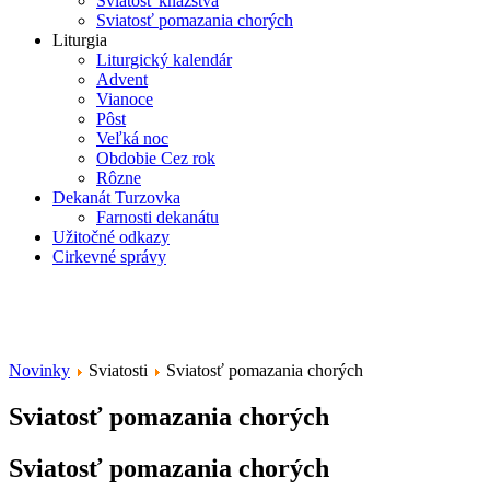
Sviatosť kňazstva
Sviatosť pomazania chorých
Liturgia
Liturgický kalendár
Advent
Vianoce
Pôst
Veľká noc
Obdobie Cez rok
Rôzne
Dekanát Turzovka
Farnosti dekanátu
Užitočné odkazy
Cirkevné správy
Novinky
Sviatosti
Sviatosť pomazania chorých
Sviatosť pomazania chorých
Sviatosť pomazania chorých