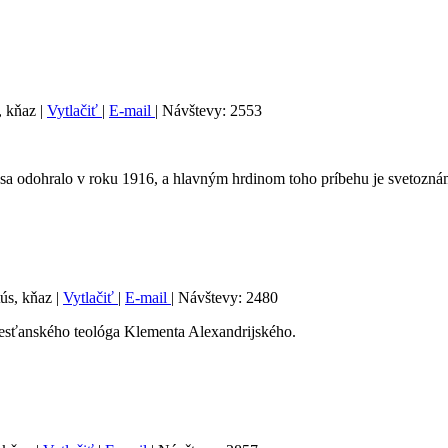
, kňaz
|
Vytlačiť
|
E-mail
| Návštevy: 2553
 sa odohralo v roku 1916, a hlavným hrdinom toho príbehu je svetoznám
tús, kňaz
|
Vytlačiť
|
E-mail
| Návštevy: 2480
kresťanského teológa Klementa Alexandrijského.