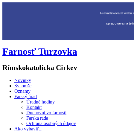
Prevádzkovateľ webu R
spracováva na tejt
Farnosť Turzovka
Rímskokatolícka Cirkev
Novinky
Sv. omše
Oznamy
Farský úrad
Úradné hodiny
Kontakt
Duchovní vo farnosti
Farská rada
Ochrana osobných údajov
Ako vybaviť...