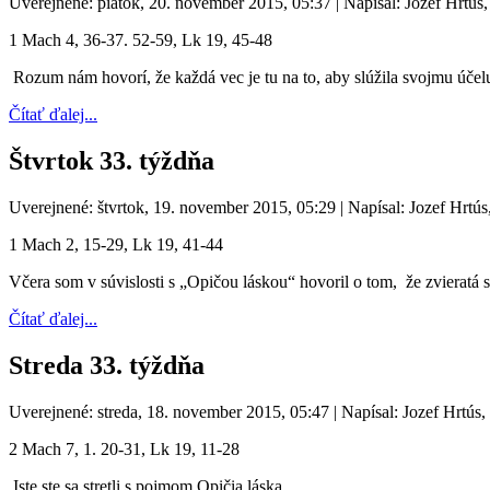
Uverejnené: piatok, 20. november 2015, 05:37
|
Napísal: Jozef Hrtús
1 Mach 4, 36-37. 52-59, Lk 19, 45-48
Rozum nám hovorí, že každá vec je tu na to, aby slúžila svojmu účel
Čítať ďalej...
Štvrtok 33. týždňa
Uverejnené: štvrtok, 19. november 2015, 05:29
|
Napísal: Jozef Hrtús
1 Mach 2, 15-29, Lk 19, 41-44
Včera som v súvislosti s „Opičou láskou“ hovoril o tom, že zvieratá
Čítať ďalej...
Streda 33. týždňa
Uverejnené: streda, 18. november 2015, 05:47
|
Napísal: Jozef Hrtús,
2 Mach 7, 1. 20-31, Lk 19, 11-28
Iste ste sa stretli s pojmom Opičia láska.