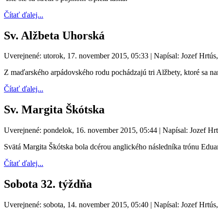
Čítať ďalej...
Sv. Alžbeta Uhorská
Uverejnené: utorok, 17. november 2015, 05:33
|
Napísal: Jozef Hrtús
Z maďarského arpádovského rodu pochádzajú tri Alžbety, ktoré sa naro
Čítať ďalej...
Sv. Margita Škótska
Uverejnené: pondelok, 16. november 2015, 05:44
|
Napísal: Jozef Hr
Svätá Margita Škótska bola dcérou anglického následníka trónu Eduar
Čítať ďalej...
Sobota 32. týždňa
Uverejnené: sobota, 14. november 2015, 05:40
|
Napísal: Jozef Hrtús