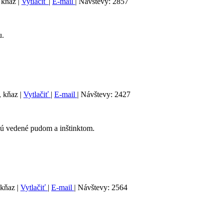
, kňaz
|
Vytlačiť
|
E-mail
| Návštevy: 2857
u.
, kňaz
|
Vytlačiť
|
E-mail
| Návštevy: 2427
 sú vedené pudom a inštinktom.
 kňaz
|
Vytlačiť
|
E-mail
| Návštevy: 2564