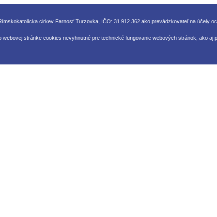
ímskokatolícka cirkev Farnosť Turzovka, IČO: 31 912 362 ako prevádzkovateľ na účely o
o webovej stránke cookies nevyhnutné pre technické fungovanie webových stránok, ako aj pr