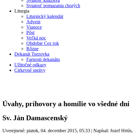
Sviatosť kňazstva
Sviatosť pomazania chorých
Liturgia
Liturgický kalendár
Advent
Vianoce
Pôst
Veľká noc
Obdobie Cez rok
Rôzne
Dekanát Turzovka
Farnosti dekanátu
Užitočné odkazy
Cirkevné správy
Úvahy, príhovory a homílie vo všedné dni
Sv. Ján Damascenský
Uverejnené: piatok, 04. december 2015, 05:33
|
Napísal: Jozef Hrtús,