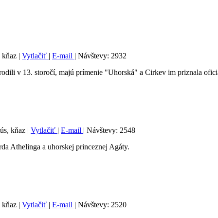
, kňaz
|
Vytlačiť
|
E-mail
| Návštevy: 2932
dili v 13. storočí, majú prímenie "Uhorská" a Cirkev im priznala ofici
tús, kňaz
|
Vytlačiť
|
E-mail
| Návštevy: 2548
da Athelinga a uhorskej princeznej Agáty.
, kňaz
|
Vytlačiť
|
E-mail
| Návštevy: 2520