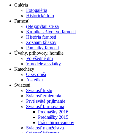
Galéria
Fotogaléria
Historické foto
Farnosť
(Ne)opýtali ste sa
Kronika - život vo farnosti
História farnosti
Zoznam kňazov
Pamiatky farnosti
Úvahy, príhovory, homílie
Vo všedné dni
V nedele a sviatky
Katechézy
O sv. omši
Asketika
Sviatosti
Sviatosť krstu
Sviatosť zmierenia
Prvé sväté prijímanie
Sviatosť birmovania
Prednášky 2016
Prednášky 2015
Práce birmovancov
Sviatosť manželstva