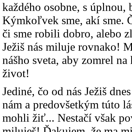
každého osobne, s úplnou,
Kýmkoľvek sme, akí sme. Či
či sme robili dobro, alebo 
Ježiš nás miluje rovnako! Mi
nášho sveta, aby zomrel na
život!
Jediné, čo od nás Ježiš dnes
nám a predovšetkým túto lá
mohli žiť... Nestačí však p
miluješ! Ďakujem, že ma mil