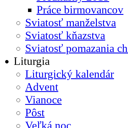
Práce birmovancov
Sviatosť manželstva
Sviatosť kňazstva
Sviatosť pomazania c
Liturgia
Liturgický kalendár
Advent
Vianoce
Pôst
Veľká noc