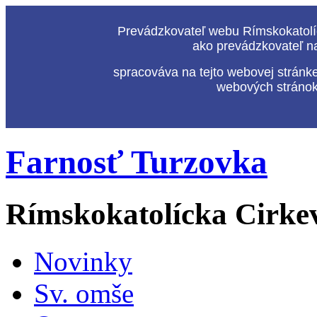
Prevádzkovateľ webu Rímskokatolíc
ako prevádzkovateľ n
spracováva na tejto webovej stránk
webových stránok,
Farnosť Turzovka
Rímskokatolícka Cirke
Novinky
Sv. omše