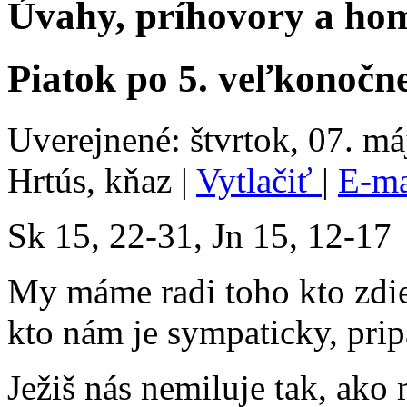
Úvahy, príhovory a hom
Piatok po 5. veľkonočne
Uverejnené: štvrtok, 07. má
Hrtús, kňaz
|
Vytlačiť
|
E-m
Sk 15, 22-31, Jn 15, 12-17
My máme radi toho kto zdi
kto nám je sympaticky, pri
Ježiš nás nemiluje tak, ako