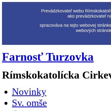
Prevádzkovateľ webu Rímskokatolíc
ako prevádzkovateľ n
spracováva na tejto webovej stránk
webových stránok,
Farnosť Turzovka
Rímskokatolícka Cirke
Novinky
Sv. omše