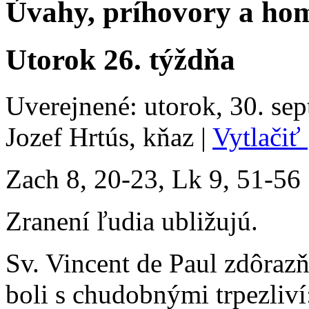
Úvahy, príhovory a hom
Utorok 26. týždňa
Uverejnené: utorok, 30. se
Jozef Hrtús, kňaz
|
Vytlačiť
Zach 8, 20-23, Lk 9, 51-56
Zranení ľudia ubližujú.
Sv. Vincent de Paul zdôraz
boli s chudobnými trpezli