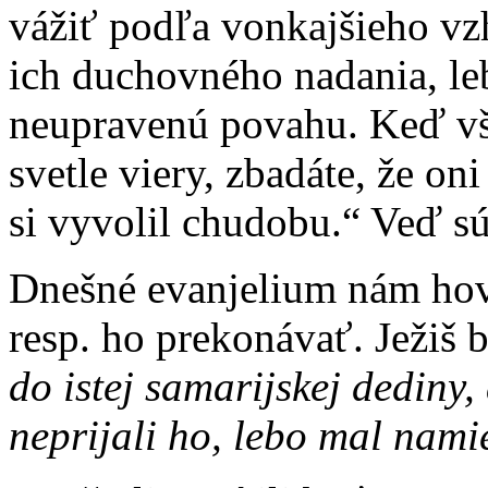
vážiť podľa vonkajšieho vz
ich duchovného nadania, le
neupravenú povahu. Keď vš
svetle viery, zbadáte, že o
si vyvolil chudobu.“ Veď sú
Dnešné evanjelium nám hovo
resp. ho prekonávať. Ježiš b
do istej samarijskej dediny,
neprijali ho, lebo mal nam