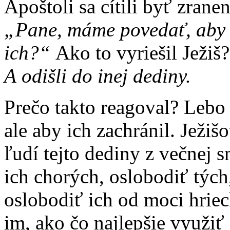
Apoštoli sa cítili byť zrane
„Pane, máme povedať, aby z
ich?“
Ako to vyriešil Ježiš
A odišli do inej dediny.
Prečo takto reagoval? Lebo n
ale aby ich zachránil. Ježi
ľudí tejto dediny z večnej 
ich chorých, oslobodiť tých,
oslobodiť ich od moci hriech
im, ako čo najlepšie využiť