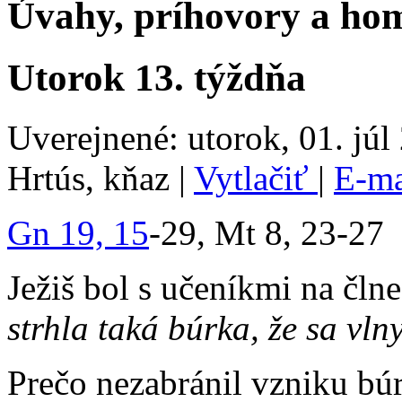
Úvahy, príhovory a hom
Utorok 13. týždňa
Uverejnené: utorok, 01. júl
Hrtús, kňaz
|
Vytlačiť
|
E-m
Gn 19, 15
-29, Mt 8, 23-27
Ježiš bol s učeníkmi na člne
strhla taká búrka, že sa vln
Prečo nezabránil vzniku bú