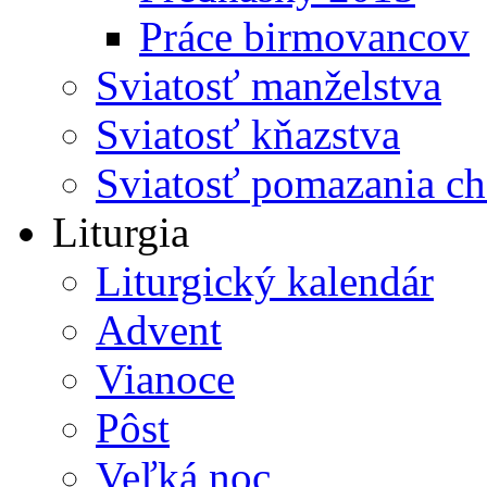
Práce birmovancov
Sviatosť manželstva
Sviatosť kňazstva
Sviatosť pomazania c
Liturgia
Liturgický kalendár
Advent
Vianoce
Pôst
Veľká noc