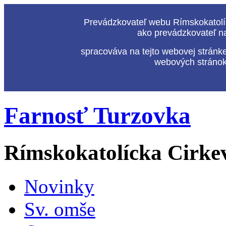
Prevádzkovateľ webu Rímskokatolíc
ako prevádzkovateľ n
spracováva na tejto webovej stránk
webových stránok,
Farnosť Turzovka
Rímskokatolícka Cirke
Novinky
Sv. omše