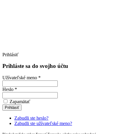
Prihlásiť
Prihláste sa do svojho účtu
Užívateľské meno *
Heslo *
Zapamätať
Zabudli ste heslo?
Zabudli ste užívateľské meno?
Rímskokatolícka cirkev Farnosť Turzovka, všetky práva vyhradené.