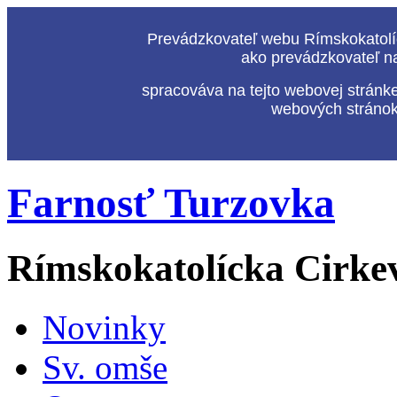
Prevádzkovateľ webu Rímskokatolíc
ako prevádzkovateľ n
spracováva na tejto webovej stránk
webových stránok,
Farnosť Turzovka
Rímskokatolícka Cirke
Novinky
Sv. omše