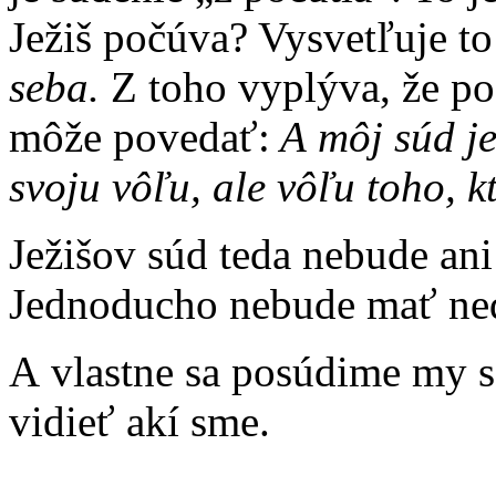
Ježiš počúva? Vysvetľuje t
seba.
Z toho vyplýva, že po
môže povedať:
A môj súd je
svoju vôľu, ale vôľu toho, k
Ježišov súd teda nebude ani
Jednoducho nebude mať ned
A vlastne sa posúdime my 
vidieť akí sme.