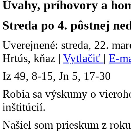
Úvahy, príhovory a hom
Streda po 4. pôstnej ned
Uverejnené: streda, 22. ma
Hrtús, kňaz
|
Vytlačiť
|
E-m
Iz 49, 8-15, Jn 5, 17-30
Robia sa výskumy o vieroho
inštitúcií.
Našiel som prieskum z roku