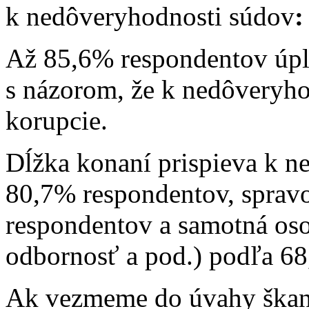
k nedôveryhodnosti súdov
:
Až 85,6% respondentov úpln
s názorom, že k nedôveryho
korupcie.
Dĺžka konaní prispieva k n
80,7% respondentov, sprav
respondentov a samotná oso
odbornosť a pod.) podľa 6
Ak vezmeme do úvahy škand