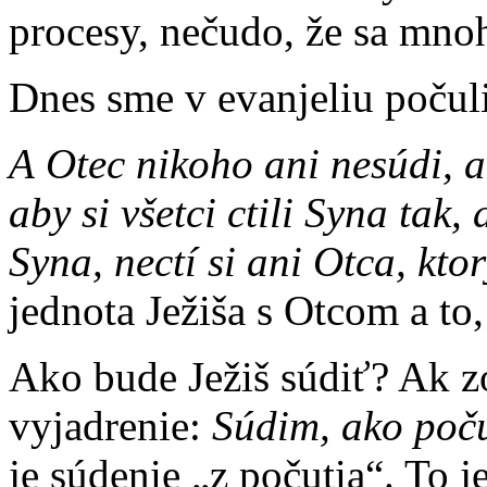
procesy, nečudo, že sa mnoh
Dnes sme v evanjeliu počul
A Otec nikoho ani nesúdi, a
aby si všetci ctili Syna tak, 
Syna, nectí si ani Otca, kto
jednota Ježiša s Otcom a to, 
Ako bude Ježiš súdiť? Ak 
vyjadrenie:
Súdim, ako poč
je súdenie „z počutia“. To 