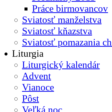
Práce birmovancov
Sviatosť manželstva
Sviatosť kňazstva
Sviatosť pomazania c
Liturgia
Liturgický kalendár
Advent
Vianoce
Pôst
Veľká noc