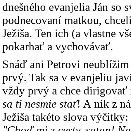
dnešného evanjelia Ján so 
podnecovaní matkou, chceli 
Ježiša. Ten ich (a vlastne 
pokarhať a vychovávať.
Snáď ani Petrovi neublížim
prvý. Tak sa v evanjeliu j
vždy prvý a chce dirigovať
sa ti nesmie stať
! A nik z n
Ježiša takéto slova výčitky
"Choď mi z cesty, satan! Na