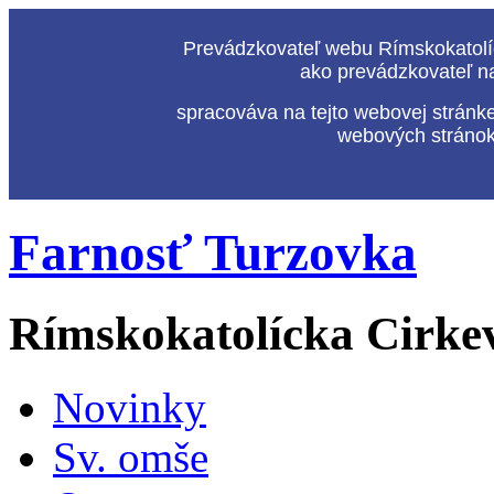
Prevádzkovateľ webu Rímskokatolíc
ako prevádzkovateľ n
spracováva na tejto webovej stránk
webových stránok,
Farnosť Turzovka
Rímskokatolícka Cirke
Novinky
Sv. omše