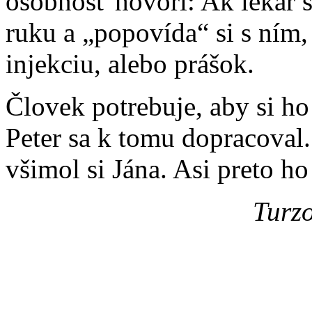
osobnosť hovorí: Ak lekár s
ruku a „popovída“ si s ním
injekciu, alebo prášok.
Človek potrebuje, aby si ho
Peter sa k tomu dopracoval.
všimol si Jána. Asi preto h
Turzo