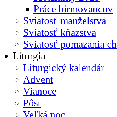
Práce birmovancov
Sviatosť manželstva
Sviatosť kňazstva
Sviatosť pomazania c
Liturgia
Liturgický kalendár
Advent
Vianoce
Pôst
Veľká noc