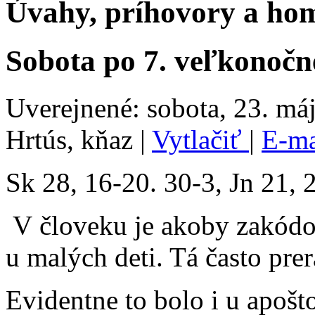
Úvahy, príhovory a hom
Sobota po 7. veľkonočne
Uverejnené: sobota, 23. má
Hrtús, kňaz
|
Vytlačiť
|
E-m
Sk 28, 16-20. 30-3, Jn 21, 
V človeku je akoby zakódo
u malých deti. Tá často pre
Evidentne to bolo i u apošt