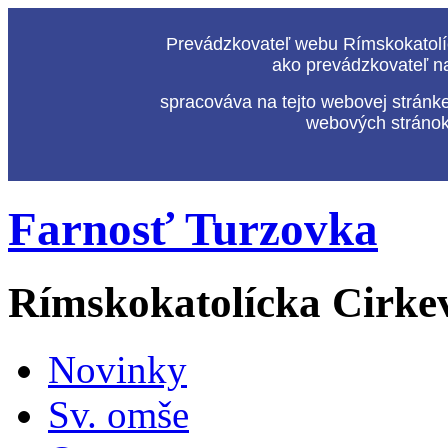
Prevádzkovateľ webu Rímskokatolíc
ako prevádzkovateľ n
spracováva na tejto webovej stránk
webových stránok,
Farnosť Turzovka
Rímskokatolícka Cirke
Novinky
Sv. omše