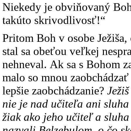
Niekedy je obviňovaný Boh
takúto skrivodlivosť!“
Pritom Boh v osobe Ježiša, 
stal sa obeťou veľkej nespr
nehneval. Ak sa s Bohom za
malo so mnou zaobchádzať l
lepšie zaobchádzanie?
Ježiš
nie je nad učiteľa ani sluha
žiak ako jeho učiteľ a slu
nazvali Belzebulom, o čo s