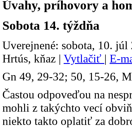
Úvahy, príhovory a hom
Sobota 14. týždňa
Uverejnené: sobota, 10. júl
Hrtús, kňaz
|
Vytlačiť
|
E-m
Gn 49, 29-32; 50, 15-26, M
Častou odpoveďou na nespr
mohli z takýchto vecí obvi
niekto takto oplatiť za dob