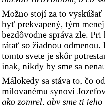
Možno stojí za to vyskúšať 
byť prekvapený, tým menej 
bezdôvodne správa zle. Pri
rátať so žiadnou odmenou. 
tomto svete je skôr potrest
inak, nikdy by sme sa nenauč
Málokedy sa stáva to, čo o
milovanému synovi Jozefo
ako zomrel, aby sme ti jeho