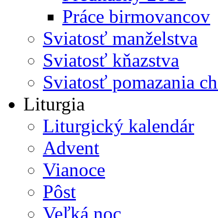
Práce birmovancov
Sviatosť manželstva
Sviatosť kňazstva
Sviatosť pomazania c
Liturgia
Liturgický kalendár
Advent
Vianoce
Pôst
Veľká noc