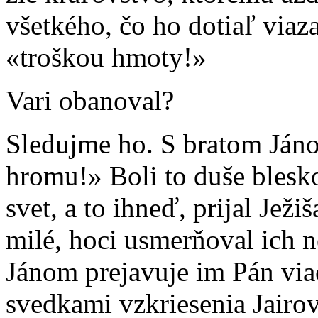
všetkého, čo ho dotiaľ viaz
«troškou hmoty!»
Vari obanoval?
Sledujme ho. S bratom Ján
hromu!» Boli to duše blesk
svet, a to ihneď, prijal Jež
milé, hoci usmerňoval ich n
Jánom prejavuje im Pán viac 
svedkami vzkriesenia Jairov