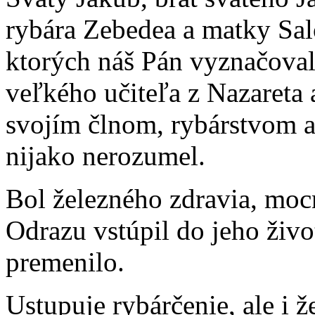
rybára Zebedea a matky Salo
ktorých náš Pán vyznačoval
veľkého učiteľa z Nazareta a
svojím člnom, rybárstvom a 
nijako nerozumel.
Bol železného zdravia, moc
Odrazu vstúpil do jeho živo
premenilo.
Ustupuje rybárčenie, ale i ž