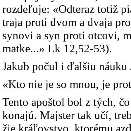
rozdeľuje: «Odteraz totiž p
traja proti dvom a dvaja pro
synovi a syn proti otcovi, m
matke...» Lk 12,52-53).
Jakub počul i ďalšiu náuku 
«Kto nie je so mnou, je prot
Tento apoštol bol z tých, čo
konajú. Majster tak učí, tre
žie kráľovstvo, ktorému azd