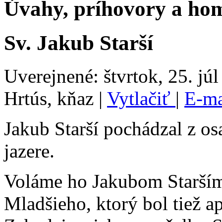
Úvahy, príhovory a hom
Sv. Jakub Starší
Uverejnené: štvrtok, 25. jú
Hrtús, kňaz
|
Vytlačiť
|
E-m
Jakub Starší pochádzal z o
jazere.
Voláme ho Jakubom Starším
Mladšieho, ktorý bol tiež 