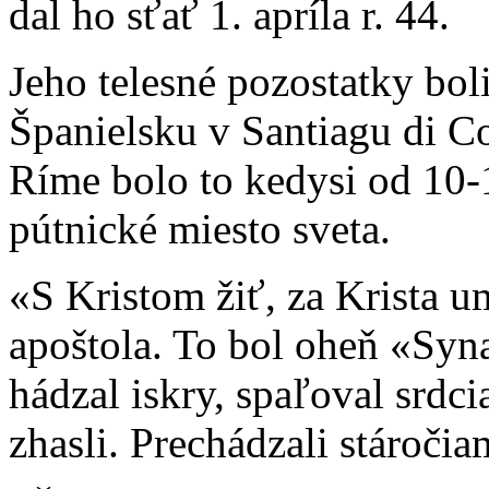
dal ho sťať 1. apríla r. 44.
Jeho telesné pozostatky bol
Španielsku v Santiagu di C
Ríme bolo to kedysi od 10-15
pútnické miesto sveta.
«S Kristom žiť, za Krista u
apoštola. To bol oheň «Syn
hádzal iskry, spaľoval srdci
zhasli. Prechádzali stáročia