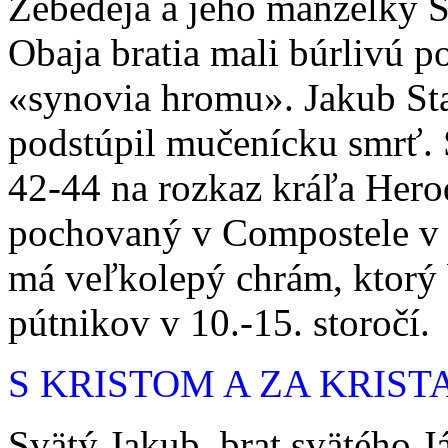
Zebedeja a jeho manželky S
Obaja bratia mali búrlivú p
«synovia hromu». Jakub Sta
podstúpil mučenícku smrť. 
42-44 na rozkaz kráľa Herod
pochovaný v Compostele v 
má veľkolepý chrám, ktorý 
pútnikov v 10.-15. storočí.
S KRISTOM A ZA KRIST
Svätý Jakub, brat svätého Já