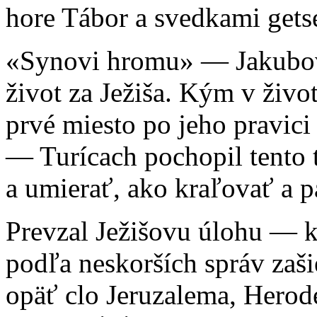
hore Tábor a svedkami get
«Synovi hromu» — Jakubovi 
život za Ježiša. Kým v život
prvé miesto po jeho pravici
— Turícach pochopil tento t
a umierať, ako kraľovať a 
Prevzal Ježišovu úlohu — ká
podľa neskorších správ zaši
opäť clo Jeruzalema, Herode