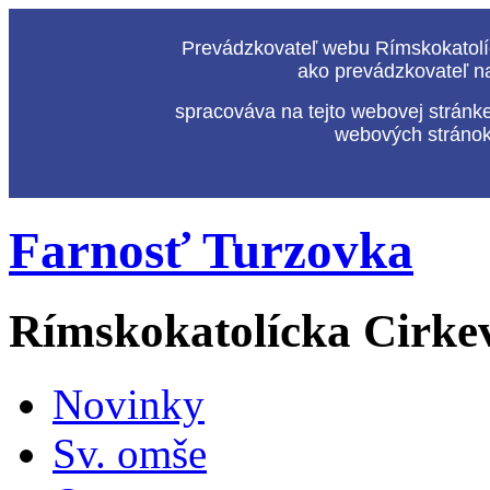
Prevádzkovateľ webu Rímskokatolíc
ako prevádzkovateľ n
spracováva na tejto webovej stránk
webových stránok,
Farnosť Turzovka
Rímskokatolícka Cirke
Novinky
Sv. omše