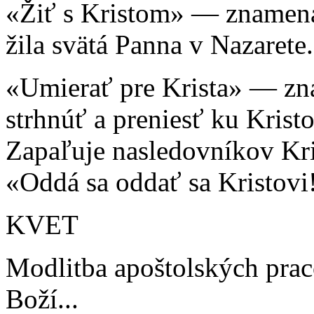
«Žiť s Kristom» — znamená
žila svätá Panna v Nazarete.
«Umierať pre Krista» — zn
strhnúť a preniesť ku Krist
Zapaľuje nasledovníkov Kri
«Oddá sa oddať sa Kristovi
KVET
Modlitba apoštolských pra
Boží...