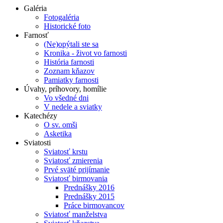
Galéria
Fotogaléria
Historické foto
Farnosť
(Ne)opýtali ste sa
Kronika - život vo farnosti
História farnosti
Zoznam kňazov
Pamiatky farnosti
Úvahy, príhovory, homílie
Vo všedné dni
V nedele a sviatky
Katechézy
O sv. omši
Asketika
Sviatosti
Sviatosť krstu
Sviatosť zmierenia
Prvé sväté prijímanie
Sviatosť birmovania
Prednášky 2016
Prednášky 2015
Práce birmovancov
Sviatosť manželstva