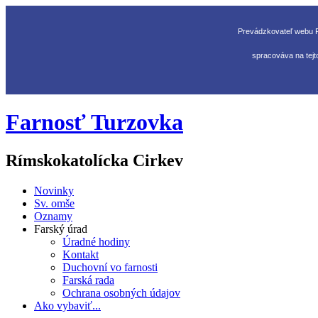
Prevádzkovateľ webu R
spracováva na tejt
Farnosť Turzovka
Rímskokatolícka Cirkev
Novinky
Sv. omše
Oznamy
Farský úrad
Úradné hodiny
Kontakt
Duchovní vo farnosti
Farská rada
Ochrana osobných údajov
Ako vybaviť...