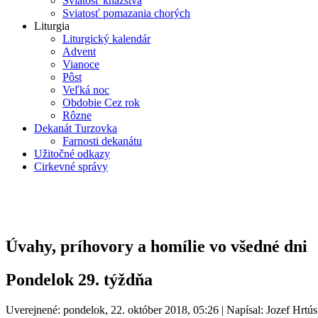
Sviatosť kňazstva
Sviatosť pomazania chorých
Liturgia
Liturgický kalendár
Advent
Vianoce
Pôst
Veľká noc
Obdobie Cez rok
Rôzne
Dekanát Turzovka
Farnosti dekanátu
Užitočné odkazy
Cirkevné správy
Úvahy, príhovory a homílie vo všedné dni
Pondelok 29. týždňa
Uverejnené: pondelok, 22. október 2018, 05:26
|
Napísal: Jozef Hrtús