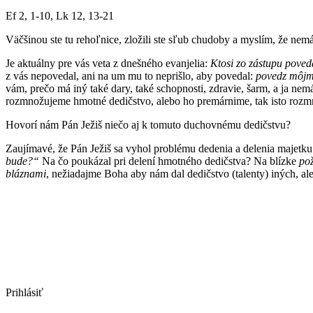
Ef 2, 1-10, Lk 12, 13-21
Väčšinou ste tu rehoľnice, zložili ste sľub chudoby a myslím, že ne
Je aktuálny pre vás veta z dnešného evanjelia:
Ktosi zo zástupu poved
z vás nepovedal, ani na um mu to neprišlo, aby povedal:
povedz môjmu
vám, prečo má iný také dary, také schopnosti, zdravie, šarm, a ja n
rozmnožujeme hmotné dedičstvo, alebo ho premárnime, tak isto roz
Hovorí nám Pán Ježiš niečo aj k tomuto duchovnému dedičstvu?
Zaujímavé, že Pán Ježiš sa vyhol problému dedenia a delenia majetk
bude?“
Na čo poukázal pri delení hmotného dedičstva? Na blízke
po
bláznami
, nežiadajme Boha aby nám dal dedičstvo (talenty) iných, ale
Prihlásiť