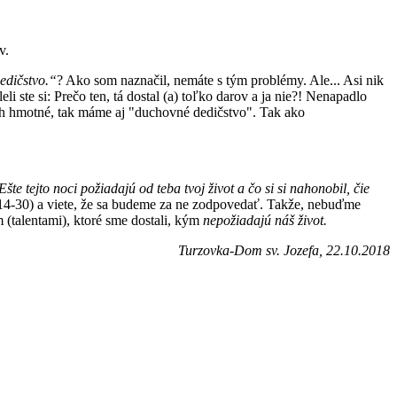
ov.
edičstvo.“
? Ako som naznačil, nemáte s tým problémy. Ale... Asi nik
li ste si: Prečo ten, tá dostal (a) toľko darov a ja nie?! Nenapadlo
ich hmotné, tak máme aj "duchovné dedičstvo". Tak ako
 Ešte tejto noci požiadajú od teba tvoj život a čo si si nahonobil, čie
14-30) a viete, že sa budeme za ne zodpovedať. Takže, nebuďme
m (talentami), ktoré sme dostali, kým
nepožiadajú náš život.
Turzovka-Dom sv. Jozefa, 22.10.2018