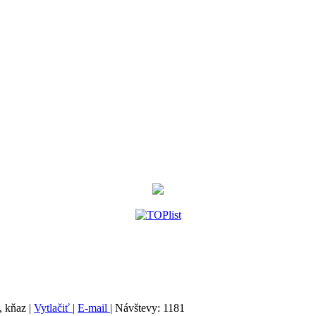
, kňaz
|
Vytlačiť
|
E-mail
| Návštevy: 1181