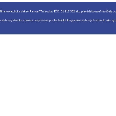
ímskokatolícka cirkev Farnosť Turzovka, IČO: 31 912 362 ako prevádzkovateľ na účely o
o webovej stránke cookies nevyhnutné pre technické fungovanie webových stránok, ako aj pr