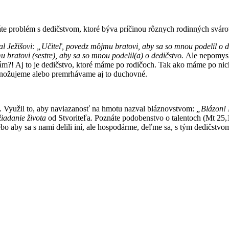
máte problém s dedičstvom, ktoré býva príčinou rôznych rodinných svár
al Ježišovi: „Učiteľ, povedz môjmu bratovi, aby sa so mnou podelil o d
 bratovi (sestre), aby sa so mnou podelil(a) o dedičstvo.
Ale nepomysle
emám?! Aj to je dedičstvo, ktoré máme po rodičoch. Tak ako máme po n
množujeme alebo premrhávame aj to duchovné.
u. Využil to, aby naviazanosť na hmotu nazval bláznovstvom:
„
Blázon
!
žiadanie života
od Stvoriteľa
.
Poznáte podobenstvo o talentoch (Mt 25,
bo aby sa s nami delili iní, ale hospodárme, deľme sa, s tým dedičstvo