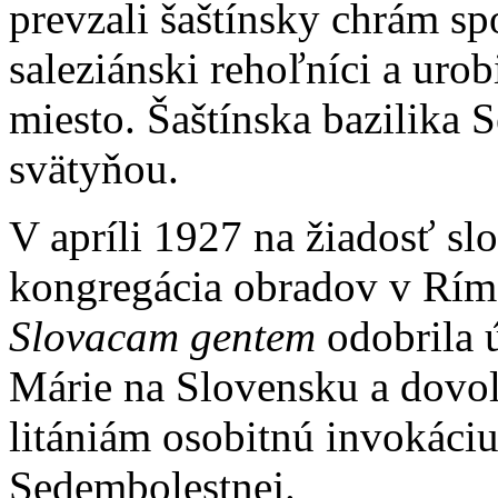
prevzali šaštínsky chrám sp
saleziánski rehoľníci a uro
miesto. Šaštínska bazilika 
svätyňou.
V apríli 1927 na žiadosť s
kongregácia obradov v R
Slovacam gentem
odobrila 
Márie na Slovensku a dovol
litániám osobitnú invokáci
Sedembolestnej.