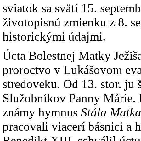
sviatok sa svätí 15. septemb
životopisnú zmienku z 8. s
historickými údajmi.
Úcta Bolestnej Matky Ježiš
proroctvo v Lukášovom evan
stredoveku. Od 13. stor. ju š
Služobníkov Panny Márie. 
známy hymnus
Stála Matka
pracovali viacerí básnici a
Benedikt XIII. schválil úc