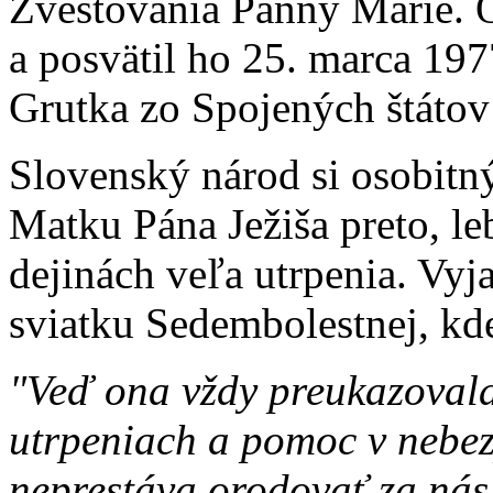
Zvestovania Panny Márie. O
a posvätil ho 25. marca 197
Grutka zo Spojených štátov
Slovenský národ si osobitn
Matku Pána Ježiša preto, le
dejinách veľa utrpenia. Vyja
sviatku Sedembolestnej, kd
"Veď ona vždy preukazoval
utrpeniach a pomoc v nebez
neprestáva orodovať za nás 