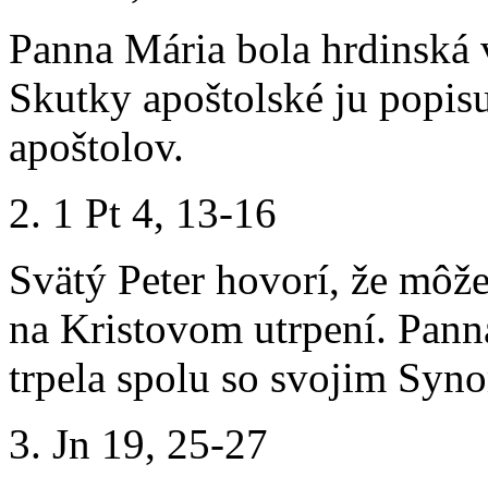
Panna Mária bola hrdinská v
Skutky apoštolské ju popisu
apoštolov.
1 Pt 4, 13-16
Svätý Peter hovorí, že mô
na Kristovom utrpení. Pann
trpela spolu so svojim Syn
Jn 19, 25-27