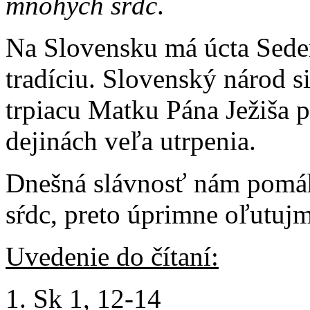
mnohých sŕdc
.
Na Slovensku má úcta Sede
tradíciu. Slovenský národ 
trpiacu Matku Pána Ježiša p
dejinách veľa utrpenia.
Dnešná slávnosť nám pomáh
sŕdc, preto úprimne oľutuj
Uvedenie do čítaní:
Sk 1, 12-14