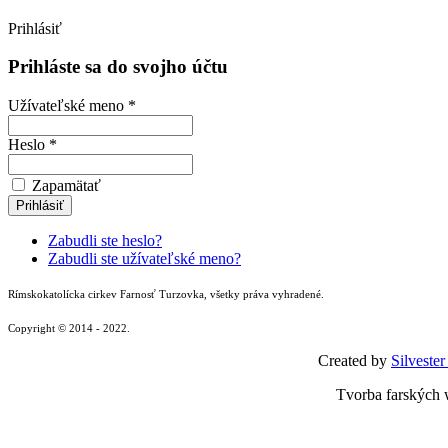
Prihlásiť
Prihláste sa do svojho účtu
Užívateľské meno *
Heslo *
Zapamätať
Zabudli ste heslo?
Zabudli ste užívateľské meno?
Rímskokatolícka cirkev Farnosť Turzovka, všetky práva vyhradené.
Copyright © 2014 - 2022.
Created by
Silvester
Tvorba farských 