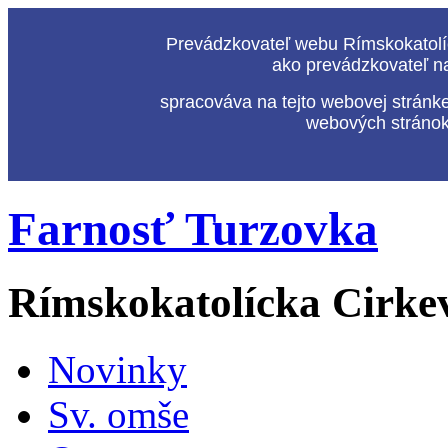
Prevádzkovateľ webu Rímskokatolíc
ako prevádzkovateľ n
spracováva na tejto webovej stránk
webových stránok,
Farnosť Turzovka
Rímskokatolícka Cirke
Novinky
Sv. omše