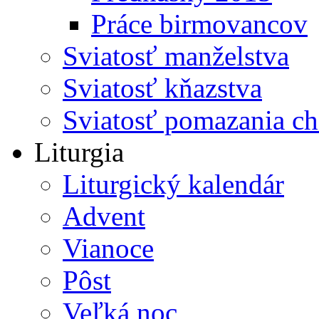
Práce birmovancov
Sviatosť manželstva
Sviatosť kňazstva
Sviatosť pomazania c
Liturgia
Liturgický kalendár
Advent
Vianoce
Pôst
Veľká noc