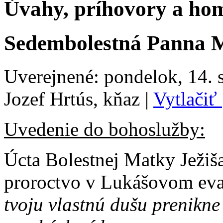
Úvahy, príhovory a homí
Sedembolestná Panna 
Uverejnené: pondelok, 14. 
Jozef Hrtús, kňaz
|
Vytlačiť
Uvedenie do bohoslužby:
Úcta Bolestnej Matky Ježiš
proroctvo v Lukášovom evan
tvoju vlastnú dušu prenikne