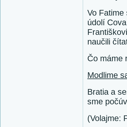
Vo Fatime
údolí Cova
Františkov
naučili číta
Čo máme ro
Modlime s
Bratia a s
sme počú­v
(Volajme: 