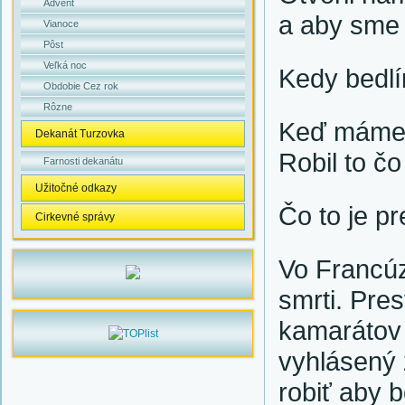
Advent
a aby sme 
Vianoce
Pôst
Veľká noc
Kedy bedl
Obdobie Cez rok
Rôzne
Keď máme r
Dekanát Turzovka
Robil to čo
Farnosti dekanátu
Užitočné odkazy
Čo to je p
Cirkevné správy
Vo Francúz
smrti. Pres
kamarátov 
vyhlásený 
robiť aby b