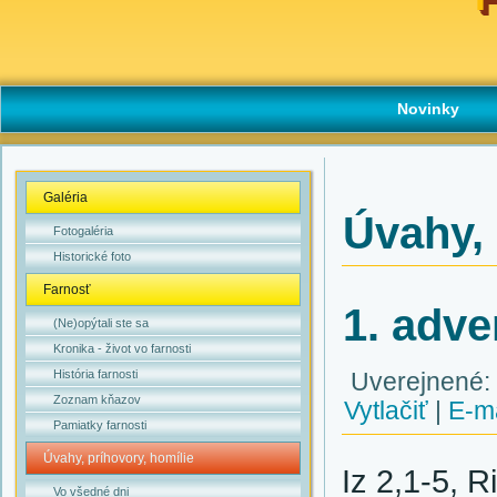
Novinky
Galéria
Úvahy, 
Fotogaléria
Historické foto
Farnosť
1. adve
(Ne)opýtali ste sa
Kronika - život vo farnosti
História farnosti
Uverejnené: 
Zoznam kňazov
Vytlačiť
|
E-m
Pamiatky farnosti
Úvahy, príhovory, homílie
Iz 2,1-5, 
Vo všedné dni