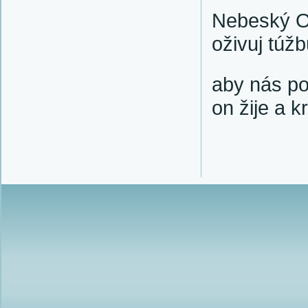
Nebeský Ot
oživuj túžb
aby nás po
on žije a k