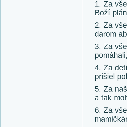
Za vše
Boží plá
Za vše
darom ab
Za všet
pomáhali
Za det
prišiel p
Za naš
a tak moh
Za vše
mamičkám