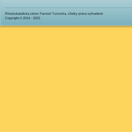
Rímskokatolícka cirkev Farnosť Turzovka, všetky práva vyhradené.
Copyright © 2014 - 2022.