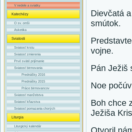
V nedele a sviatky
Dievčatá a
Katechézy
smútok.
O sv. omši
Asketika
Predstavte 
Sviatosti
Sviatosť krstu
vojne.
Sviatosť zmierenia
Prvé sväté prijímanie
Pán Ježiš 
Sviatosť birmovania
Prednášky 2016
Prednášky 2015
Noe počúva
Práce birmovancov
Sviatosť manželstva
Boh chce z
Sviatosť kňazstva
Sviatosť pomazania chorých
Ježiša Kris
Liturgia
Liturgický kalendár
Otvoril ná