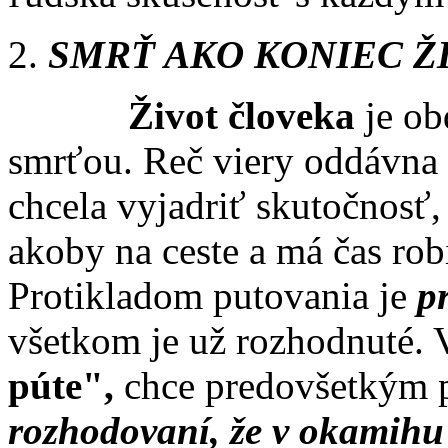
SMRŤ AKO KONIEC Ž
Život človeka
je ob
smrťou. Reč viery oddávna
chcela vyjadriť skutočnosť,
akoby na ceste a má čas ro
Protikladom putovania je
pr
všetkom je už rozhodnuté. 
púte",
chce predovšetkým p
rozhodovaní, že v okamihu