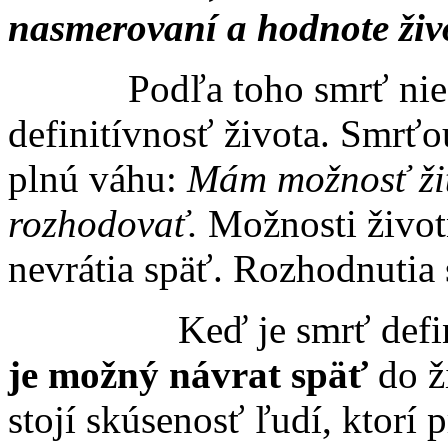
nasmerovaní a hodnote živ
Podľa toho smrť nie je 
definitívnosť života. Smrťo
plnú váhu:
Mám možnosť žiť
rozhodovať.
Mož­nosti živo
nevrátia späť. Roz­hodnutia 
Keď je smrť defi
je možný ná­vrat späť
do ž
stojí skúsenosť ľudí, ktorí p