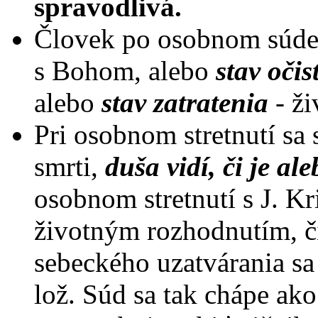
spravodlivá.
Človek po osobnom súde
s Bohom, alebo
stav oči
alebo
stav zatratenia
- ži
Pri osobnom stretnutí sa
smrti,
duša vidí, či je al
osobnom stretnutí s J. Kr
životným rozhodnutím, či 
sebeckého uzatvárania sa 
lož. Súd sa tak chápe ako