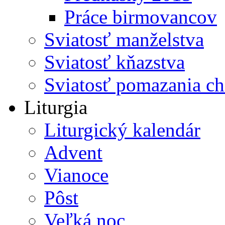
Práce birmovancov
Sviatosť manželstva
Sviatosť kňazstva
Sviatosť pomazania c
Liturgia
Liturgický kalendár
Advent
Vianoce
Pôst
Veľká noc