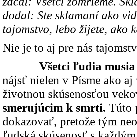
začal: Všetci zomrieme. S
dodal: Ste sklamaní ako vid
tajomstvo, lebo žijete, ako 
Nie je to aj pre nás tajomst
Všetci ľudia musia
nájsť nielen v Písme ako aj v
životnou skúsenosťou veko
smerujúcim k smrti.
Túto 
dokazovať, pretože tým ne
ľudská skúsenosť s každým