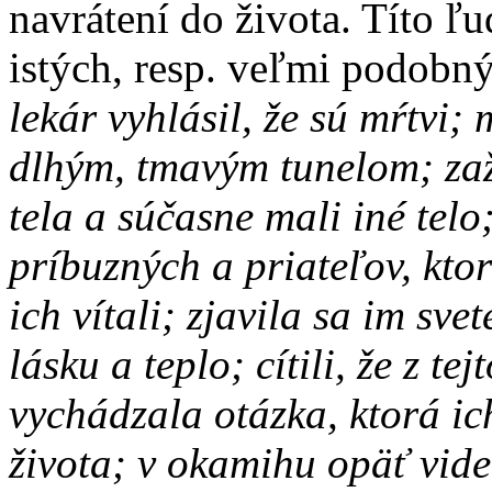
navrátení do života. Títo ľu
istých, resp. veľmi podobn
lekár vyhlásil, že sú mŕtvi;
dlhým, tmavým tune­lom; za
tela a súčasne mali iné telo
príbuzných a priateľov, ktorí
ich vítali; zjavila sa im sve
lásku a teplo; cítili, že z te
vychádzala otázka, ktorá ic
života; v okamihu opäť videl