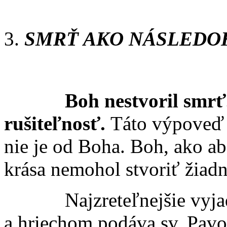
SMRŤ AKO NÁSLEDO
Boh nestvoril smrť. Bo
rušiteľnosť.
Táto výpoveď 
nie je od Boha. Boh, ako a
krása nemohol stvoriť žiadn
Najzreteľnejšie vyjadren
a hrie­chom podáva
sv. Pavo