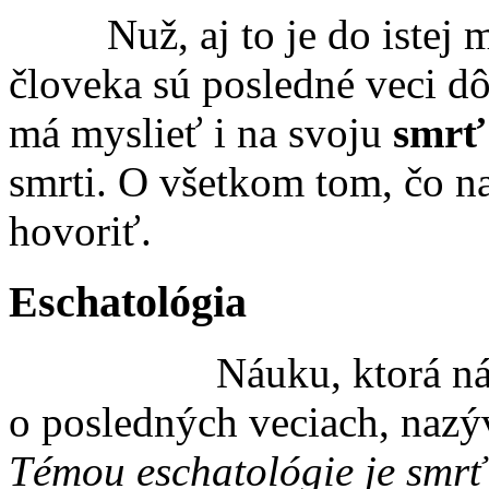
Nuž, aj to je do istej mie
človeka sú posledné veci dôl
má myslieť i na svoju
smr
smrti. O všetkom tom, čo na
hovoriť.
Eschatológia
Náuku, ktorá nás ver
o posledných veciach, n
Témou eschatológie je smrť 