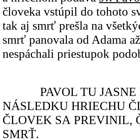
človeka vstúpil do tohoto sv
tak aj smrť prešla na všetkýc
smrť panovala od Adama až 
nespáchali priestupok podo
PAVOL TU JASNE HO
NÁSLEDKU HRIECHU Č
ČLOVEK SA PREVINIL,
SMRŤ.