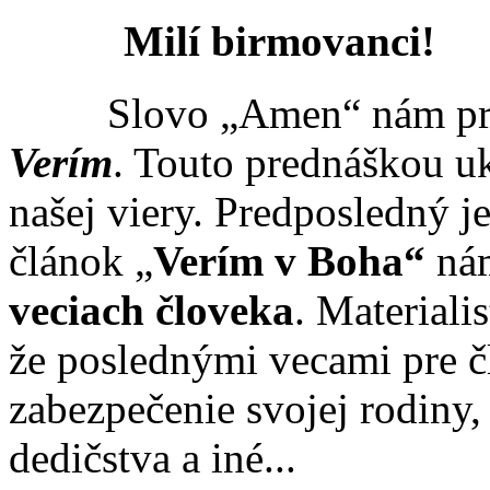
Milí birmovanci!
Slovo „Amen“ nám pre
Verím
. Touto prednáškou u
našej viery. Predposledný j
článok „
Verím v Boha“
nám
veciach človeka
. Materiali
že poslednými vecami pre č
zabezpečenie svojej rodiny
dedičstva a iné...