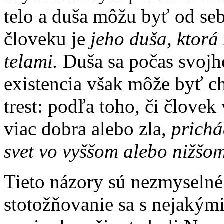
telo a duša môžu byť od seb
človeku je
jeho duša, ktorá
telami.
Duša sa počas svojh
existencia však môže byť c
trest: podľa toho, či člove
viac dobra alebo zla,
prichá­
svet vo vyššom alebo nižšom 
Tieto názory sú nezmyselné.
stotožňovanie sa s nejakými