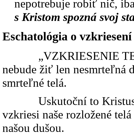
nepotrebuje robiť nič, ib
s Kristom spozná svoj sta
Eschatológia o vzkriesení 
„VZKRIESENIE TELA“ 
nebude žiť len nesmrteľná d
smrteľné telá.
Uskutoční to Kristus pr
vzkriesi naše rozložené telá
našou dušou.