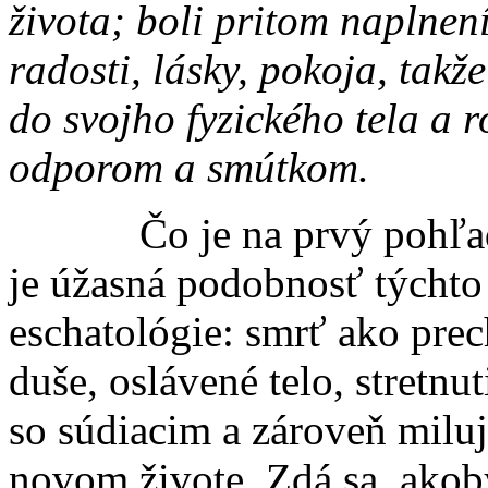
života; boli pritom napl­není
radosti, lásky, pokoja, takže
do svojho fyzického tela a ro
odporom a smútkom.
Čo je na prvý pohľad zr
je ú­žasná podobnosť týcht
eschatológie: smrť ako prec
duše, oslávené telo, stretnut
so súdia­cim a zároveň mil
novom živote. Zdá sa, akob