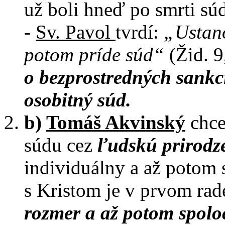
už boli hneď po smrti sú
-
Sv. Pavol
tvrdí:
„Ustano
potom príde súd“
(Žid. 9
o bezprostredných sankci
osobitný súd.
b)
Tomáš Akvinský
chce
súdu cez
ľudskú prirodz
individuálny a až potom s
s Kristom je v prvom ra
rozmer a až potom spoloč