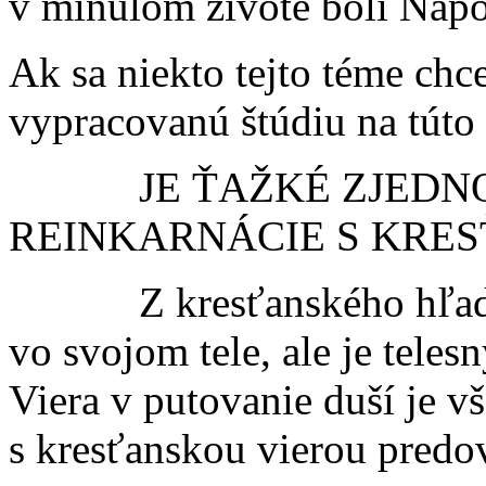
v minulom živote boli Napo
Ak sa niekto tejto téme ch
vypracovanú štúdiu na túto
JE ŤAŽKÉ ZJEDNOT
REINKARNÁCIE S KRES
Z kresťanského hľadiska
vo svojom tele, ale je telesn
Viera v putovanie duší je v
s kresťanskou vierou predo