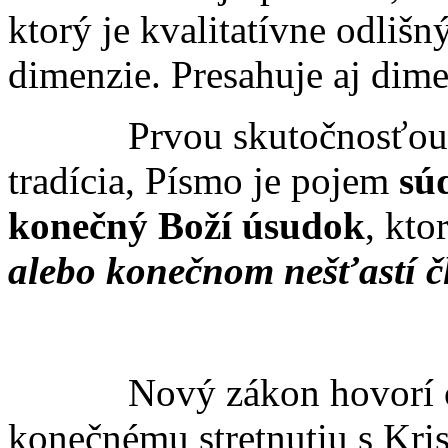
ktorý je kvalitatívne odlišn
dimenzie. Presahuje aj dim
Prvou skutočnosťou, na
tradícia, Písmo je pojem
sú
konečný Boží úsudok
, kto
alebo konečnom nešťastí č
Nový zákon hovorí 
konečnému stretnutiu s Kri