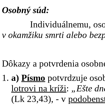
Osobný súd:
Individuálnemu, oso
v okamžiku smrti alebo bezp
Dôkazy a potvrdenia osobn
a)
Písmo
potvrdzuje osob
lotrovi na kríži
:
„Ešte dn
(Lk 23,43), - v
podobenst