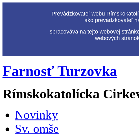
Prevádzkovateľ webu Rímskokatolíc
ako prevádzkovateľ n
spracováva na tejto webovej stránk
webových stránok,
Farnosť Turzovka
Rímskokatolícka Cirke
Novinky
Sv. omše