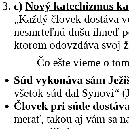
c)
Nový katechizmus kat
„Každý človek dostáva v
nesmrteľnú dušu ihneď p
ktorom odovzdáva s
Čo ešte vieme o tomt
Súd vykonáva sám Ježi
všetok súd dal Synovi“ (J
Človek pri súde dostáv
merať, takou aj vám sa n