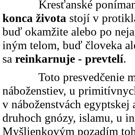
Kresťanské ponímanie
konca života
stojí v protik
buď okamžite alebo po neja
iným telom, buď človeka ale
sa
reinkarnuje - prevtelí
.
Toto presvedče­nie možn
náboženstiev, u primitívnych
v náboženstvách egyptskej a
druhoch gnózy, islamu, u in
Myšlienkovým pozadím tohot