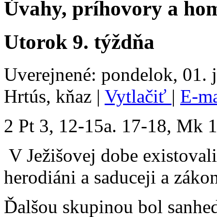
Úvahy, príhovory a hom
Utorok 9. týždňa
Uverejnené: pondelok, 01. 
Hrtús, kňaz
|
Vytlačiť
|
E-m
2 Pt 3, 12-15a. 17-18, Mk 
V Ježišovej dobe existovali 
herodiáni a saduceji a zákon
Ďalšou skupinou bol sanhed