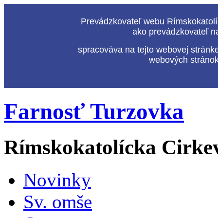
Prevádzkovateľ webu Rímskokatolíc
ako prevádzkovateľ n
spracováva na tejto webovej stránk
webových stránok,
Farnosť Turzovka
Rímskokatolícka Cirke
Novinky
Sv. omše