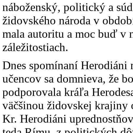
náboženský, politický a súd
židovského národa v období
mala autoritu a moc buď v 
záležitostiach.
Dnes spomínaní Herodiáni m
učencov sa domnieva, že bol
podporovala kráľa Herodesa
väčšinou židovskej krajiny 
Kr. Herodiáni uprednostňov
teda Rímu, z politických d