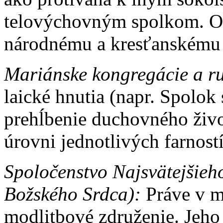
telovýchovným spolkom. Ok
národnému a kresťanskému 
Mariánske kongregácie a ru
laické hnutia (napr. Spolok 
prehĺbenie duchovného život
úrovni jednotlivých farností
Spoločenstvo Najsvätejšieh
Božského Srdca):
Práve v me
modlitbové združenie. Jeho 