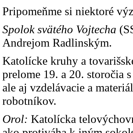
Pripomeňme si niektoré vý
Spolok svätého Vojtecha
(SS
Andrejom Radlinským.
Katolícke kruhy a tovarišsk
prelome 19. a 20. storočia
ale aj vzdelávacie a materi
robotníkov.
Orol:
Katolícka telovýchovn
ako protiváha k iným soko