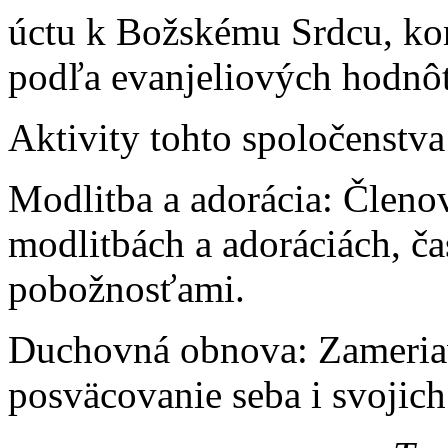
úctu k Božskému Srdcu, kon
podľa evanjeliových hodnôt
Aktivity tohto spoločenstva
Modlitba a adorácia: Členov
modlitbách a adoráciách, č
pobožnosťami.
Duchovná obnova: Zameriav
posväcovanie seba i svojich