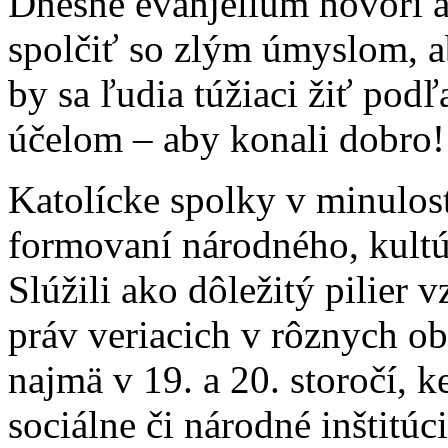
Dnešné evanjelium hovorí a
spolčiť so zlým úmyslom, ab
by sa ľudia túžiaci žiť pod
účelom – aby konali dobro!
Katolícke spolky v minulost
formovaní národného, kultú
Slúžili ako dôležitý pilier 
práv veriacich v rôznych ob
najmä v 19. a 20. storočí, 
sociálne či národné inštitúci