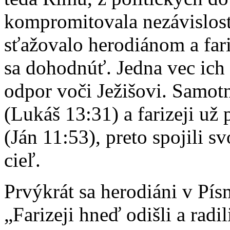
kompromitovala nezávislosť
sťažovalo herodiánom a far
sa dohodnúť. Jedna vec ich 
odpor voči Ježišovi. Samot
(Lukáš 13:31) a farizeji už
(Ján 11:53), preto spojili s
cieľ.
Prvýkrát sa herodiáni v Pí
„Farizeji hneď odišli a radi